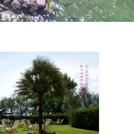
CATI
ATTREZZATO
WELLNESS
GIARDINO
AREA