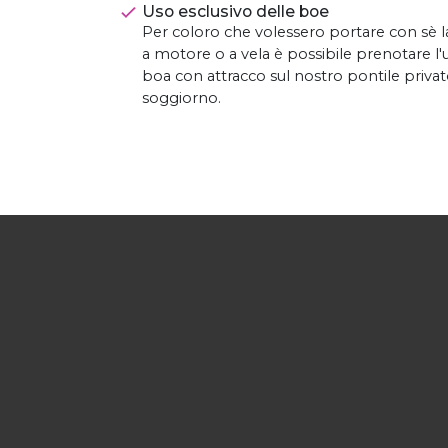
Uso esclusivo delle boe
Per coloro che volessero portare con sè 
a motore o a vela è possibile prenotare l'
boa con attracco sul nostro pontile privat
soggiorno.