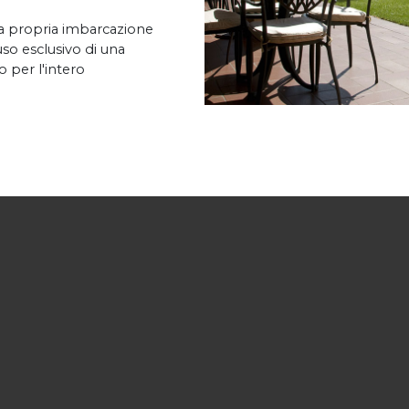
la propria imbarcazione
uso esclusivo di una
o per l'intero